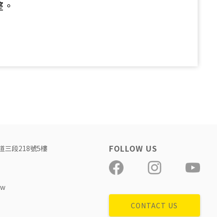
整。
道三段218號5樓
tw
CONTACT US