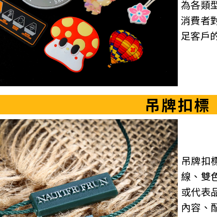
為各類
消費者
足客戶
吊牌扣標
吊牌扣
線、雙
或代表
內容、