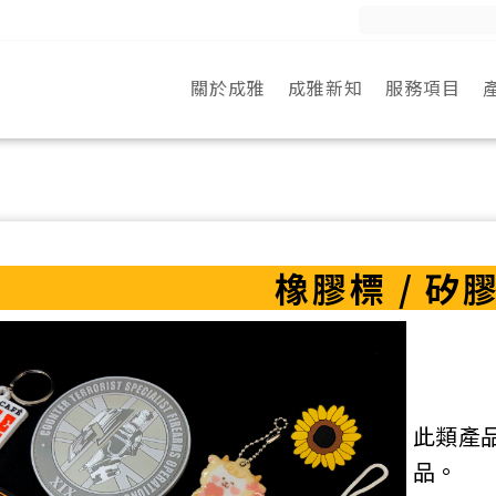
Search
for:
關於成雅
成雅新知
服務項目
橡膠標 / 矽
此類產
品。