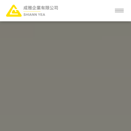
關於成雅
成雅新知
服務項目
產品項目
客戶分布
常見問題
人才招募