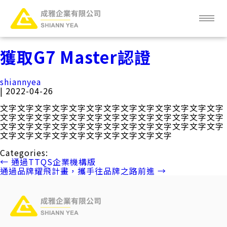
Skip
to
the
content
關於成雅
獲取G7 Master認證
成雅新知
shiannyea
|
2022-04-26
服務項目
文字文字文字文字文字文字文字文字文字文字文字文字文字
文字文字文字文字文字文字文字文字文字文字文字文字文字
文字文字文字文字文字文字文字文字文字文字文字文字文字
產品項目
文字文字文字文字文字文字文字文字文字文字
Categories:
客戶分布
文
←
通過TTQS企業機構版
通過品牌耀飛計畫，攜手往品牌之路前進
→
章
常見問題
導
覽
人才招募