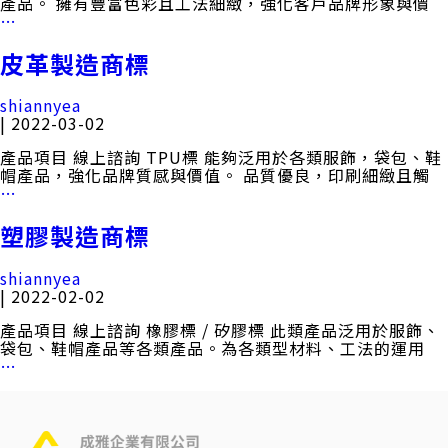
產品。 擁有豐富色彩且工法細緻，強化客戶品牌形象與價
聯絡我們
紡
…
織
製
皮革製造商標
造
中
EN
商
shiannyea
標
|
2022-03-02
產品項目 線上諮詢 TPU標 能夠泛用於各類服飾，袋包、鞋
Search Button
帽產品，強化品牌質感與價值。 品質優良，印刷細緻且觸
Search
皮
…
for:
革
製
塑膠製造商標
造
商
shiannyea
標
|
2022-02-02
產品項目 線上諮詢 橡膠標 / 矽膠標 此類產品泛用於服飾、
袋包、鞋帽產品等各類產品。為各類型材料、工法的運用
塑
…
膠
製
造
商