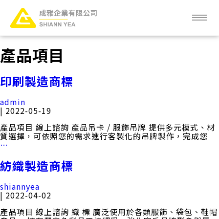
Skip
to
the
content
關於成雅
產品項目
成雅新知
印刷製造商標
服務項目
admin
|
2022-05-19
產品項目
產品項目 線上諮詢 產品吊卡 / 服飾吊牌 提供多元模式、材
質選擇，可依照您的需求進行客製化的吊牌製作，完成您
印
…
客戶分布
刷
製
紡織製造商標
造
常見問題
商
shiannyea
標
|
2022-04-02
人才招募
產品項目 線上諮詢 織 標 廣泛使用於各類服飾、袋包、鞋帽