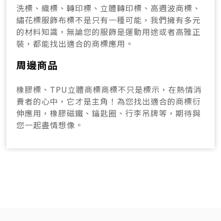
洗標、織標、轉印標、立體轉印標、高週波商標、
繡花標服飾布標不是只有一種可能，我們擁有多元
的材料知識，無論您的服飾是運動用途或者高雅正
裝，都能找出適合的商標應用。
周邊商品
橡膠標、TPU立體商標商標不只是標示，在熱情消
費者的心中，它才是主角！為您找出適合的商標衍
伸應用，橡膠磁鐵、鑰匙圈、行李吊牌等，期待與
您一起盡情想像。